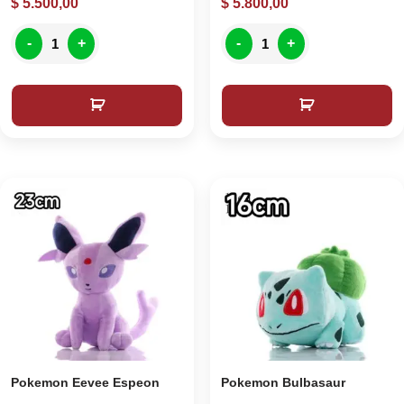
$
5.500,00
$
5.800,00
-
+
-
+
Pokemon Eevee Espeon
Pokemon Bulbasaur