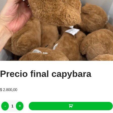
Precio final capybara
$
2.800,00
-
+