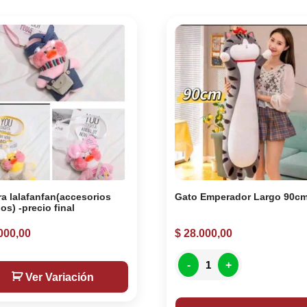
ra lalafanfan(accesorios
Gato Emperador Largo 90c
os) -precio final
000,00
$
28.000,00
-
+
Ver Variación