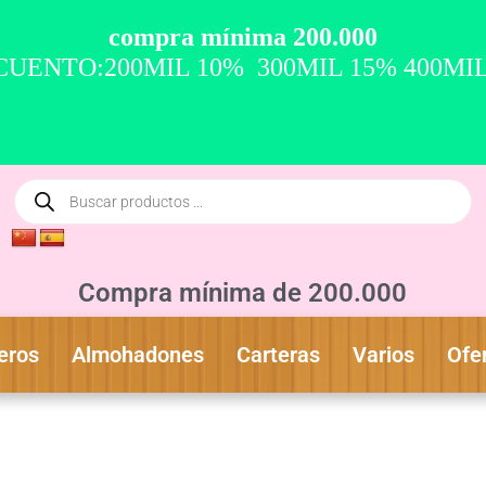
compra mínima 200.000
UENTO:200MIL 10% 300MIL 15% 400MI
Compra mínima de 200.000
eros
Almohadones
Carteras
Varios
Ofe