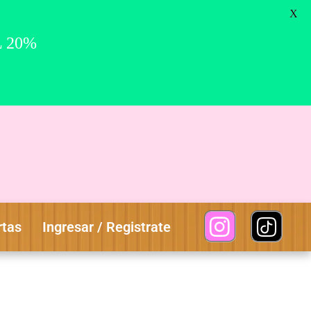
0
X
L 20%
rtas
Ingresar / Registrate