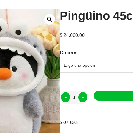
Pingüino 45
$
24.000,00
Colores
-
+
SKU:
6308