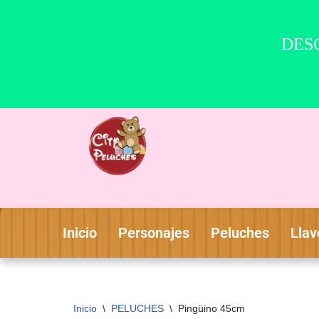
DESC
Saltar
al
contenido
Inicio
Personajes
Peluches
Llav
Inicio
\
PELUCHES
\
Pingüino 45cm