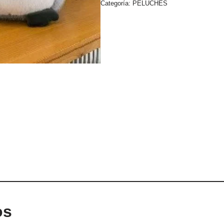
Categoría:
PELUCHES
os