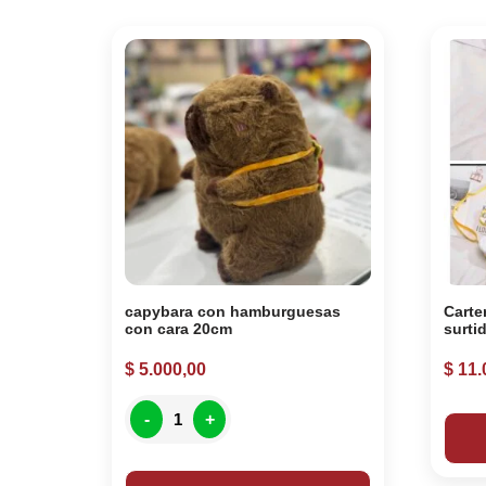
capybara con hamburguesas
Carte
con cara 20cm
surtid
$
5.000,00
$
11.
-
+