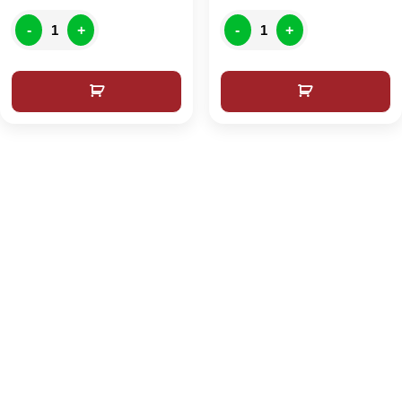
-
+
-
+