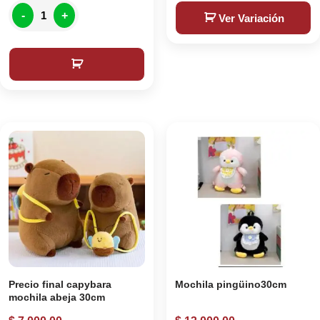
-
+
Ver Variación
Precio final capybara
Mochila pingüino30cm
mochila abeja 30cm