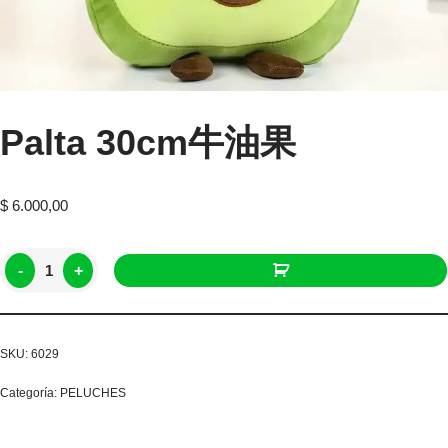
Palta 30cm牛油果
$
6.000,00
-
+
SKU:
6029
Categoría:
PELUCHES