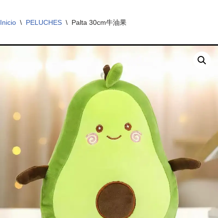
Inicio
\
PELUCHES
\
Palta 30cm牛油果