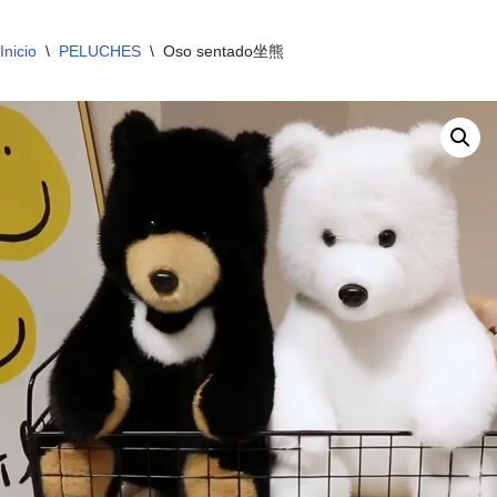
Inicio
\
PELUCHES
\
Oso sentado坐熊