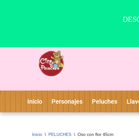
DESC
Saltar
al
contenido
Inicio
Personajes
Peluches
Llav
Inicio
\
PELUCHES
\
Oso con flor 45cm