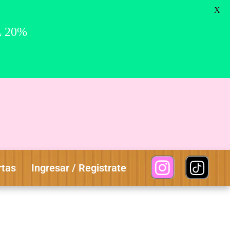
0
X
L 20%
rtas
Ingresar / Registrate