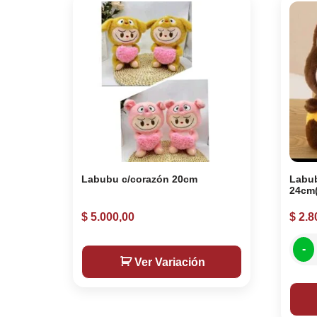
Labubu c/corazón 20cm
Labub
24cm(
$
5.000,00
$
2.8
-
Ver Variación