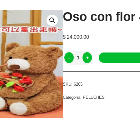
Oso con flor
$
24.000,00
-
+
SKU:
6265
Categoría:
PELUCHES