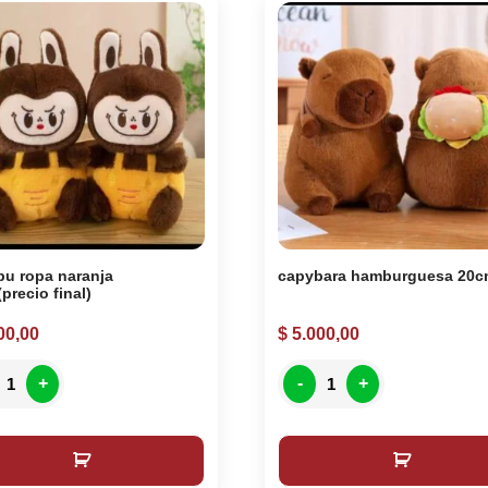
u ropa naranja
capybara hamburguesa 20
precio final)
00,00
$
5.000,00
+
-
+