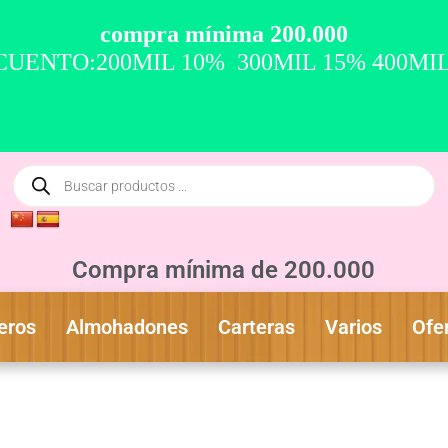
compra mínima 200.000
UENTO:200MIL 10% 300MIL 15% 400MI
Compra mínima de 200.000
eros
Almohadones
Carteras
Varios
Ofe