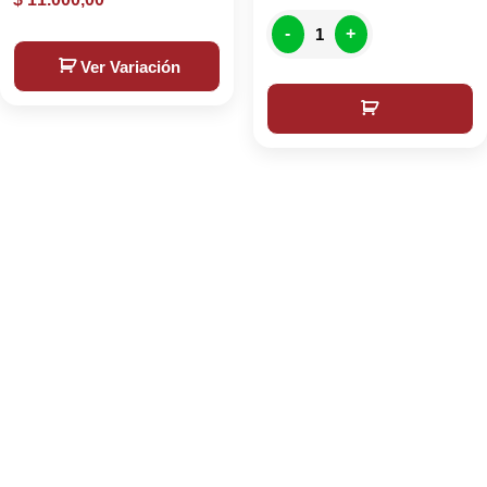
-
+
Ver Variación