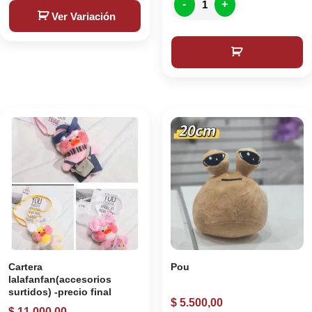
-
+
Ver Variación
Cartera
Pou
lalafanfan(accesorios
surtidos) -precio final
$
5.500,00
$
11.000,00