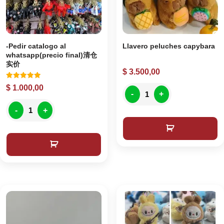
-Pedir catalogo al
Llavero peluches capybara
whatsapp(precio final)清仓
实价
$
3.500,00
Valorado
$
1.000,00
con
-
+
5.00
de 5
-
+