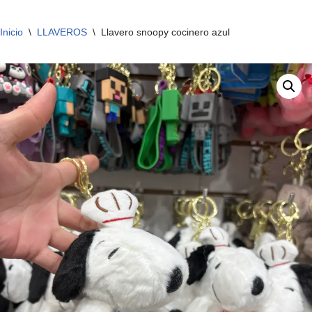
Inicio
\
LLAVEROS
\
Llavero snoopy cocinero azul