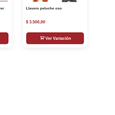
yer
Llavero peluche oso
$
3.500,00
Ver Variación