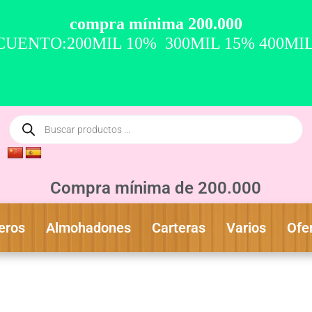
compra mínima 200.000
UENTO:200MIL 10% 300MIL 15% 400MI
Compra mínima de 200.000
eros
Almohadones
Carteras
Varios
Ofe