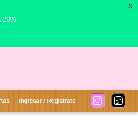
0
X
L 20%
rtas
Ingresar / Registrate