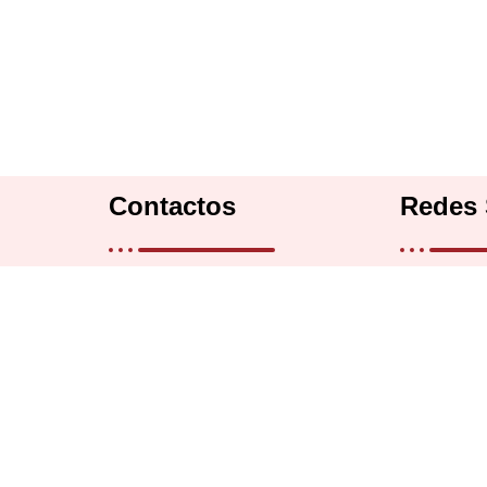
Contactos
Redes 
9 a 18 hrs
11 2838 1666
rs