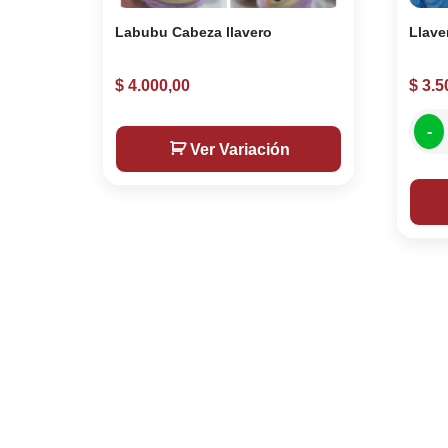
Labubu Cabeza llavero
Llave
$
4.000,00
$
3.5
-
Ver Variación