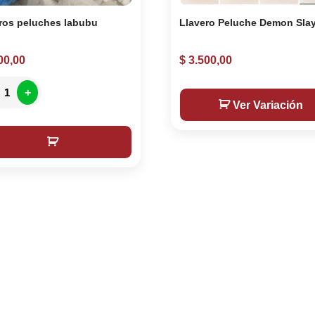
ros peluches labubu
Llavero Peluche Demon Sla
00,00
$
3.500,00
+
Ver Variación