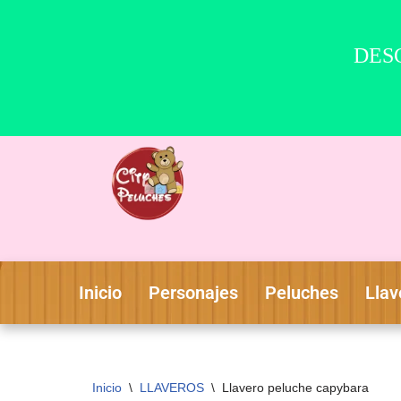
DESC
Saltar
al
contenido
Inicio
Personajes
Peluches
Llav
Inicio
\
LLAVEROS
\
Llavero peluche capybara