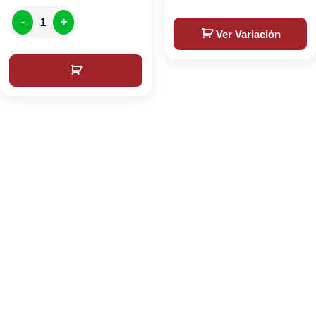
-
+
Ver Variación