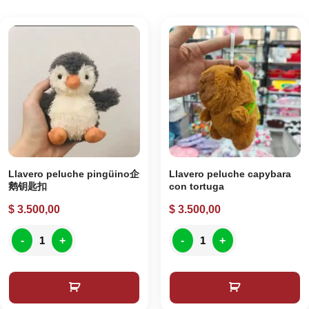
Llavero peluche pingüino企
Llavero peluche capybara
鹅钥匙扣
con tortuga
$
3.500,00
$
3.500,00
-
+
-
+