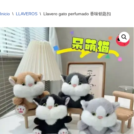
Inicio
\
LLAVEROS
\
Llavero gato perfumado 香味钥匙扣