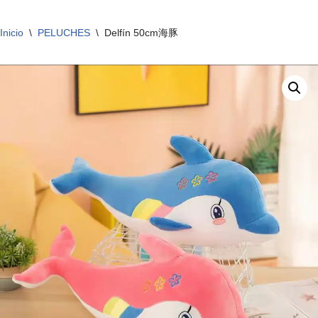
Inicio
\
PELUCHES
\
Delfín 50cm海豚