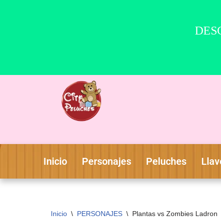
DESC
Saltar
al
contenido
Inicio
Personajes
Peluches
Llav
Inicio
\
PERSONAJES
\
Plantas vs Zombies Ladron