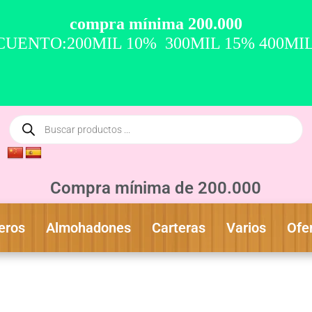
compra mínima 200.000
UENTO:200MIL 10% 300MIL 15% 400MI
Compra mínima de 200.000
eros
Almohadones
Carteras
Varios
Ofe