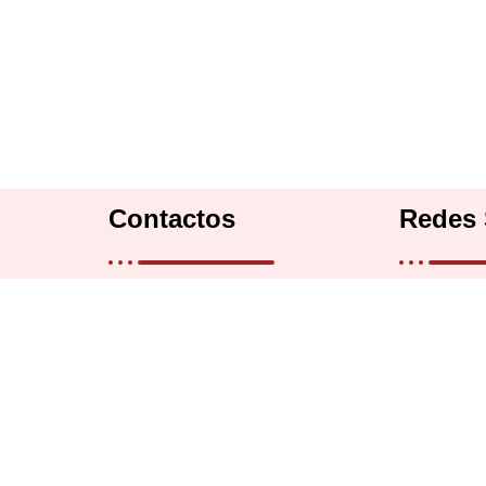
Contactos
Redes 
9 a 18 hrs
11 2838 1666
rs