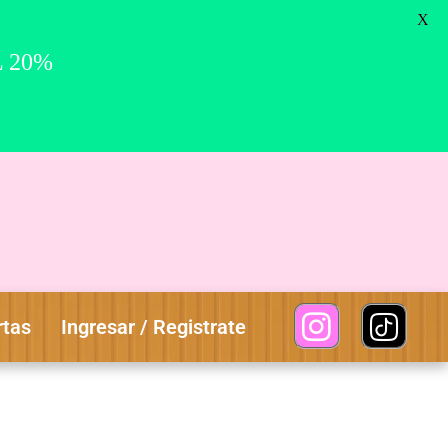
0
X
L 20%
rtas
Ingresar / Registrate