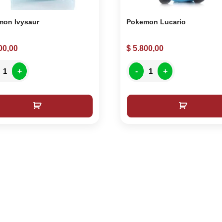
mon Ivysaur
Pokemon Lucario
00,00
$
5.800,00
+
-
+